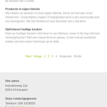
de keuken die u zoekt.
Productie in eigen fabriek
Wij maken uw keuken in onze eigen fabriek. Deze zit vast aan onze
showroom. Tussentijdse vragen of wijzigingen kunt u dus eenvoudig aan
ons doorgeven. Wij zijn flexibel en pas tevreden als u dat bent.
Opfrisbeurt huidige keuken
Past uw huidige keuken niet meer in uw interieur, maar is hij nog niet aan
vervanging toe? Met een nieuw front en greep, of een nieuw werkblad
maken wij hem weer helemaal up-to-date.
Start
Vorige
1
2
3
4
Volgende
Einde
Ons adres
Industrieweg 11b
8263 AA Kampen
Onze contactgegevens
Telefoon: 038 3329555