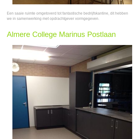
Een saaie ruimte omgetoverd tot fantastische bedrijfskantine, dit hebben
we in samenwerking met opdrachtgever vormgegeven.
Almere College Marinus Postlaan