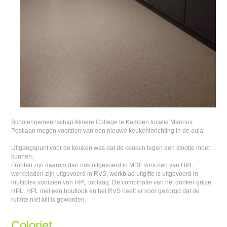
Scholengemeenschap Almere College te Kampen locatie Marinus
Postlaan mogen voorzien van een nieuwe keukeninrichting in de aula.
Uitgangspunt voor de keuken was dat de keuken tegen een stootje moet
kunnen.
Fronten zijn daarom dan ook uitgevoerd in MDF voorzien van HPL,
werkbladen zijn uitgevoerd in RVS, werkblad uitgifte is uitgevoerd in
multiplex voorzien van HPL toplaag. De combinatie van het donker grijze
HPL, HPL met een houtlook en het RVS heeft er voor gezorgd dat de
ruimte niet kill is geworden.
Coloriet