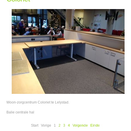
Woon-zorgcentrum Coloriet te Lelystad.
Balie centrale hal
Start
Vorige
1
2
3
4
Volgende
Einde