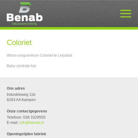
Coloriet
Woon-zorgcentrum Coloriet te Lelystad.
Balie centrale hal
Ons adres
Industrieweg 11b
8263 AA Kampen
Onze contactgegevens
Telefoon: 038 3329555
E-mail:
info@benab.nl
Openingstijden fabriek