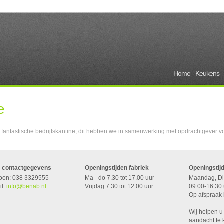
Home
Keukens
e
 fantastische bedrijfskantine, dit hebben we in samenwerking met opdrachtgever 
 contactgegevens
Openingstijden fabriek
Openingsti
foon: 038 3329555
Ma - do 7.30 tot 17.00 uur
Maandag, Di
il:
info@benab.nl
Vrijdag 7.30 tot 12.00 uur
09:00-16:30 
Op afspraak 
Wij helpen u
aandacht te 