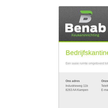
Bedrijfskantin
Een saaie ruimte omgetoverd tot
Ons adres
Onze
Industrieweg 11b
Tele
8263 AA Kampen
E-ma